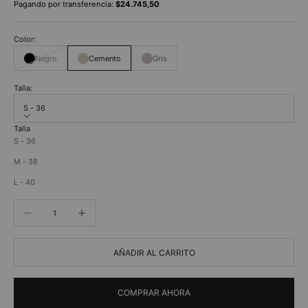
Pagando por transferencia:
$24.745,50
Color:
Negro
Cemento
Gris
Talla:
S - 36
Talla
S - 36
M - 38
L - 40
Reducir cantidad
Aumentar cantidad
AÑADIR AL CARRITO
COMPRAR AHORA