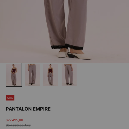
50%
PANTALON EMPIRE
Precio de oferta
$27.495,00
Precio normal
$54.990,00 ARS