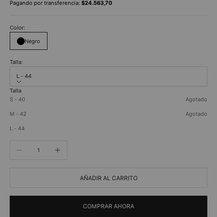
Pagando por transferencia:
$24.563,70
Color:
Negro
Talla:
L - 44
Talla
S - 40
Agotado
M - 42
Agotado
L - 44
Reducir cantidad
Aumentar cantidad
AÑADIR AL CARRITO
COMPRAR AHORA